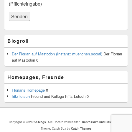
(Pflichteingabe)
Primärer
Blogroll
Seitenleisten-
Widgetbereich
Der Florian auf Mastodon (Instanz: muenchen.social)
Der Florian
auf Mastodon 0
Homepages, Freunde
Florians Homepage
0
fritz letsch
Freund und Kollege Fritz Letsch 0
Copyright © 2026
flo:blogs
. Alle Rechte vorbehalten.
Impressum und Datenschutz
Theme: Catch Box by
Catch Themes